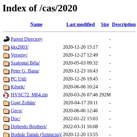
Index of /cas/2020
Name
Last modified
Size
Description
Parent Directory
-
kks2003/
2020-12-20 15:17
-
Verseny/
2020-12-27 12:49
-
Szalontai Béla/
2020-05-03 09:32
-
Peter G. Bana/
2020-12-23 16:43
-
PC Util/
2020-12-26 19:45
-
Képek/
2020-06-06 10:24
-
HVSC72_M64.zip
2020-03-26 07:46
292M
Gugi Zoltán/
2020-04-17 20:11
-
Geco/
2020-06-06 12:46
-
Doc/
2022-01-22 15:03
-
Doberdo Brothers/
2022-03-31 16:08
-
Bodnár Tamás (Szipucsu)/
2020-12-20 13:55
-